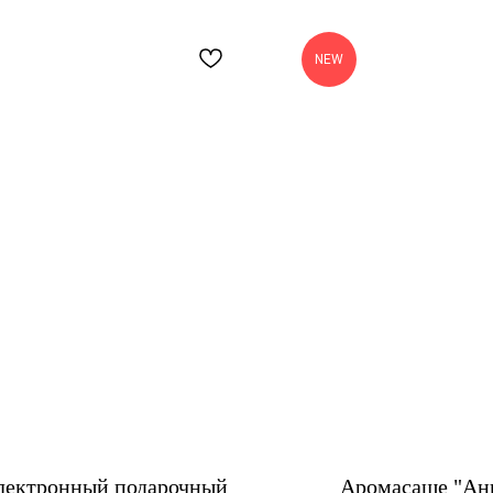
NEW
лектронный подарочный
Аромасаше "Ан