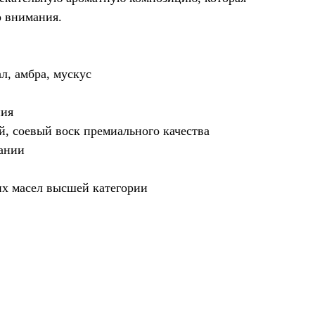
о внимания.
ал, амбра, мускус
ния
й, соевый воск премиального качества
ании
х масел высшей категории