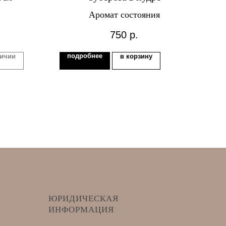
Аромат состояния
ф
750
р.
подробнее
личии
в корзину
п
ЮРИДИЧЕСКАЯ
ИНФОРМАЦИЯ