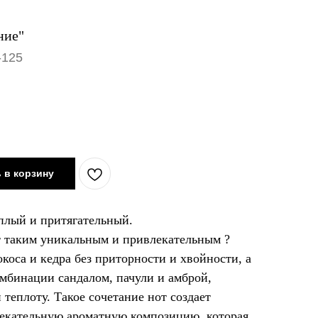
ние"
-125
 в корзину
плый и притягательный.
ат таким уникальным и привлекательным ?
коса и кедра без приторности и хвойности, а
омбинации сандалом, пачули и амброй,
теплоту. Такое сочетание нот создает
екательную ароматную композицию, которая