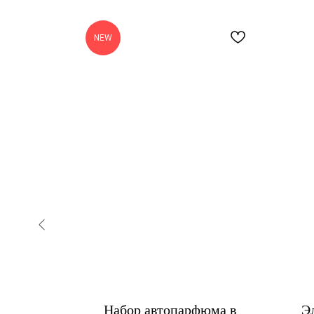
NEW
ность
Набор автопарфюма в
Э