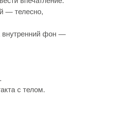
вести впечатление.
ой — телесно,
а внутренний фон —
.
акта с телом.